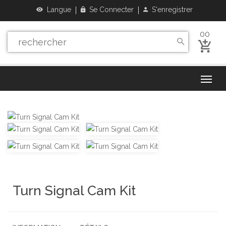
Langue
Se Connecter
S'enregistrer
00
Turn Signal Cam Kit