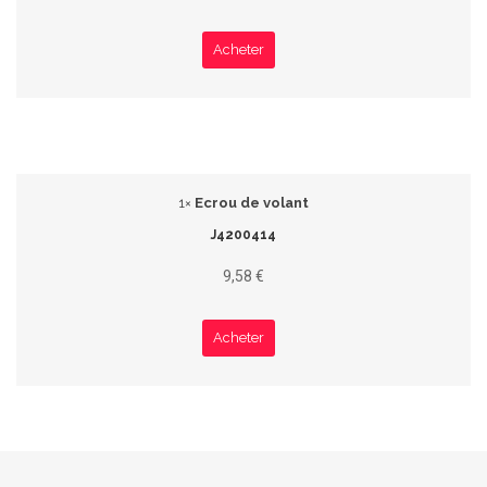
Acheter
1×
Ecrou de volant
J4200414
9,58 €
Acheter