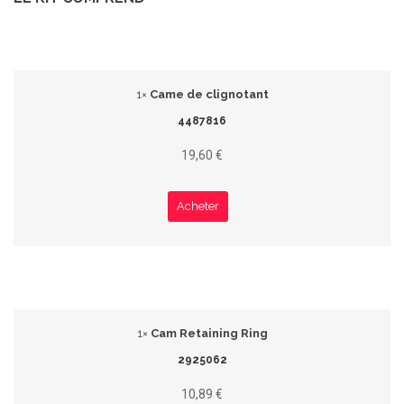
1×
Came de clignotant
4487816
19,60 €
Acheter
1×
Cam Retaining Ring
2925062
10,89 €