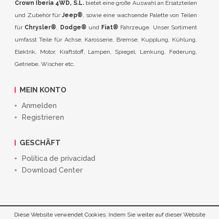
Crown Iberia 4WD, S.L.
bietet eine große Auswahl an Ersatzteilen
und Zubehör für
Jeep®
, sowie eine wachsende Palette von Teilen
für
Chrysler®
,
Dodge®
und
Fiat®
Fahrzeuge. Unser Sortiment
umfasst Teile für Achse, Karosserie, Bremse, Kupplung, Kühlung,
Elektrik, Motor, Kraftstoff, Lampen, Spiegel, Lenkung, Federung,
Getriebe, Wischer etc.
MEIN KONTO
Anmelden
Registrieren
GESCHÄFT
Política de privacidad
Download Center
Diese Website verwendet Cookies. Indem Sie weiter auf dieser Website
©
Crown Iberia 4WD, S.L.
2026. All Rights Reserved.