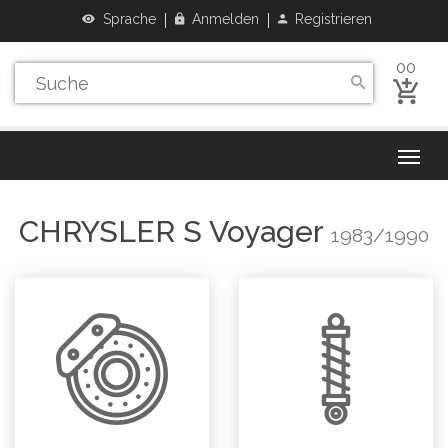
Sprache
Anmelden
Registrieren
00
CHRYSLER
S Voyager
1983/1990