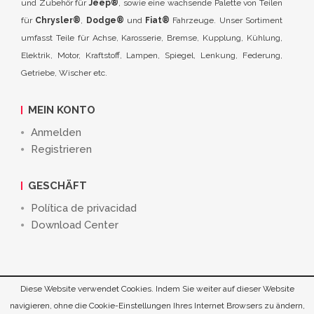
und Zubehör für
Jeep®
, sowie eine wachsende Palette von Teilen
für
Chrysler®
,
Dodge®
und
Fiat®
Fahrzeuge. Unser Sortiment
umfasst Teile für Achse, Karosserie, Bremse, Kupplung, Kühlung,
Elektrik, Motor, Kraftstoff, Lampen, Spiegel, Lenkung, Federung,
Getriebe, Wischer etc.
MEIN KONTO
Anmelden
Registrieren
GESCHÄFT
Política de privacidad
Download Center
Diese Website verwendet Cookies. Indem Sie weiter auf dieser Website
©
Crown Iberia 4WD, S.L.
2026. All Rights Reserved.
navigieren, ohne die Cookie-Einstellungen Ihres Internet Browsers zu ändern,