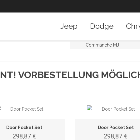
TRAG-/FÜ
Jeep
Dodge
Chr
Für Jeep Wranger TJ, Wra
Commanche MJ
MEHR INFO
NT! VORBESTELLUNG MÖGLIC
!
Door Pocket Set
Door Pocket Set
298,87 €
298,87 €