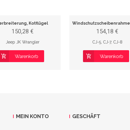
erbreiterung, Kotflügel
150,28 €
154,18 €
Jeep JK Wrangler
CJ-5, CJ-7, CJ-8
Warenkorb
Warenkorb
MEIN KONTO
GESCHÄFT