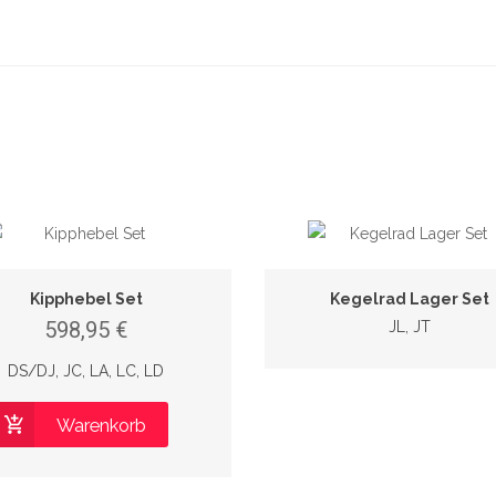
Kipphebel Set
Kegelrad Lager Set
598,95 €
JL, JT
DS/DJ, JC, LA, LC, LD
Warenkorb