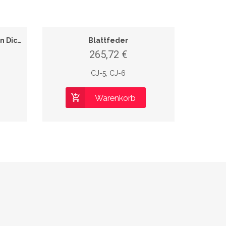
Windschutzscheibenrahmen Dichtungsstreifen Master Kit
Blattfeder
265,72 €
CJ-5, CJ-6
Warenkorb