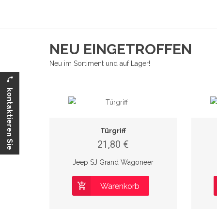
NEU EINGETROFFEN
Neu im Sortiment und auf Lager!
k
o
n
t
a
k
t
i
e
r
e
n
S
i
e
n
Türgriff
21,80 €
Jeep SJ Grand Wagoneer
Warenkorb