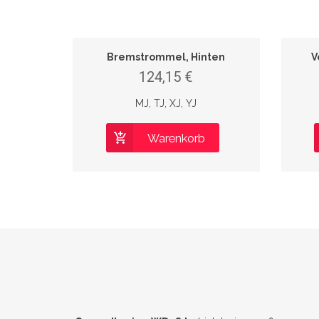
Bremstrommel, Hinten
V
124,15 €
MJ, TJ, XJ, YJ
Warenkorb