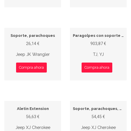
Soporte, parachoques
Paragolpes con soporte rueda de repuesto
26,14 €
903,87 €
Jeep JK Wrangler
TJ, YJ
Compra ahora
Compra ahora
Aletin Extension
Soporte, parachoques, derecho, trasero
56,63 €
54,45 €
Jeep XJ Cherokee
Jeep XJ Cherokee