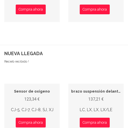
Compra ahora
Compra ahora
NUEVA LLEGADA
Recieb recibido !
Sensor de oxígeno
brazo suspensión delantera
123,34 €
137,21 €
CJ-5, CJ-7, CJ-8, SJ, XJ
LC, LX, LX, LX/LE
Compra ahora
Compra ahora