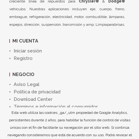
creciente línea de repuestos para
Chrysler®
&
Dodge®
vehículos. Nuestras aplicaciones incluyen eje, cuerpo, freno,
embrague, refrigeración, electricidad, motor, combustible, lámparas,
espejos, dirección, suspensión, transmisión y amp; Limpiaparabrisas.
MI CUENTA
Iniciar sesión
Registro
NEGOCIO
Aviso Legal
Política de privacidad
Download Center
Términos e información al consumidor
Esta web utiliza las cookies _ga/_utm propiedad de Google Analytics,
persistentes durante 2 años, para habilitar la función de control de visitas
únicas con el fin de facilitarle su navegación por el sitio web. Si continúa
navegando consideramos que está de acuerdo con su uso. Podrá revocar el
©
Crown Iberia 4WD, S.L.
2026. All Rights Reserved.