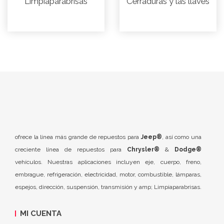
Limpiaparabrisas
Cerraduras y las llaves
ofrece la línea más grande de repuestos para
Jeep®
, así como una
creciente línea de repuestos para
Chrysler®
&
Dodge®
vehículos. Nuestras aplicaciones incluyen eje, cuerpo, freno,
embrague, refrigeración, electricidad, motor, combustible, lámparas,
espejos, dirección, suspensión, transmisión y amp; Limpiaparabrisas.
MI CUENTA