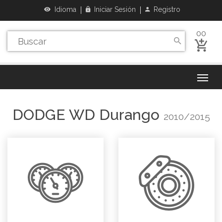
Idioma
Iniciar Sesión
Registro
00
DODGE
WD Durango
2010/2015