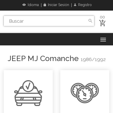
Idioma
Iniciar Sesión
Registro
00
JEEP
MJ Comanche
1986/1992