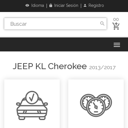
Idioma
Iniciar Sesión
Registro
00
JEEP
KL Cherokee
2013/2017