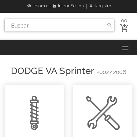
Idioma
Iniciar Sesión
Registro
00
DODGE
VA Sprinter
2002/2006