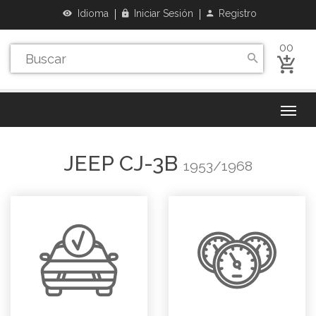
Idioma
Iniciar Sesión
Registro
00
JEEP
CJ-3B
1953/1968