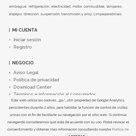
embrague, refrigeración, electricidad, motor, combustible, lámparas,
espejos, dirección, suspensión, transmisión y amp; Limpiaparabrisas.
MI CUENTA
Iniciar sesión
Registro
NEGOCIO
Aviso Legal
Política de privacidad
Download Center
Términos e información al consumidor
Esta web utiliza las cookies _ga/_utm propiedad de Google Analytics,
persistentes durante 2 años, para habilitar la función de control de visitas
únicas con el fin de facilitarle su navegación por el sitio web. Si continúa
navegando consideramos que está de acuerdo con su uso. Podrá revocar el
©
Crown Iberia 4WD, S.L.
2026. All Rights Reserved.
consentimiento y obtener más información consultando nuestra
Política de