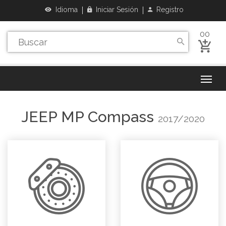
Idioma
Iniciar Sesión
Registro
00
JEEP
MP Compass
2017/2020