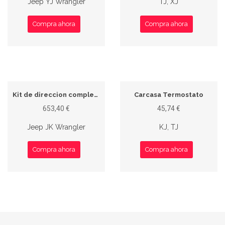
Jeep YJ Wrangler
TJ, XJ
Compra ahora
Compra ahora
Kit de direccion completo LHD
Carcasa Termostato
653,40 €
45,74 €
Jeep JK Wrangler
KJ, TJ
Compra ahora
Compra ahora