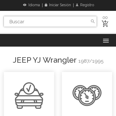
Idioma
Iniciar Sesión
Registro
00
JEEP
YJ Wrangler
1987/1995