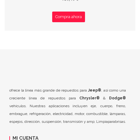
Compra ahora
ofrece la línea más grande de repuestos para
Jeep®
, así como una
creciente línea de repuestos para
Chrysler®
&
Dodge®
vehículos. Nuestras aplicaciones incluyen eje, cuerpo, freno,
embrague, refrigeración, electricidad, motor, combustible, lámparas,
espejos, dirección, suspensión, transmisión y amp; Limpiaparabrisas.
MI CUENTA