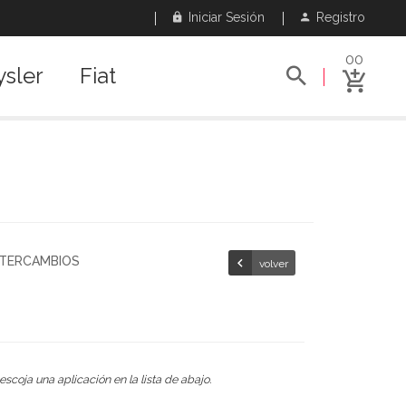
Iniciar Sesión
Registro
00
ysler
Fiat
NTERCAMBIOS
volver
escoja una aplicación en la lista de abajo.