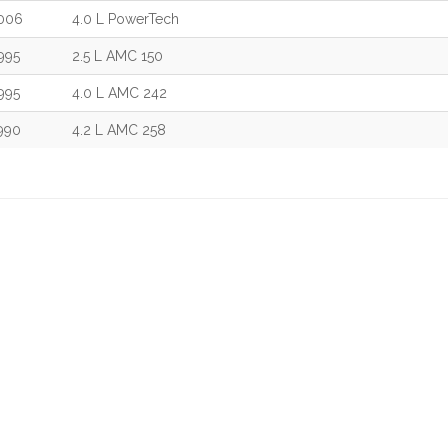
006
4.0 L PowerTech
995
2.5 L AMC 150
995
4.0 L AMC 242
990
4.2 L AMC 258