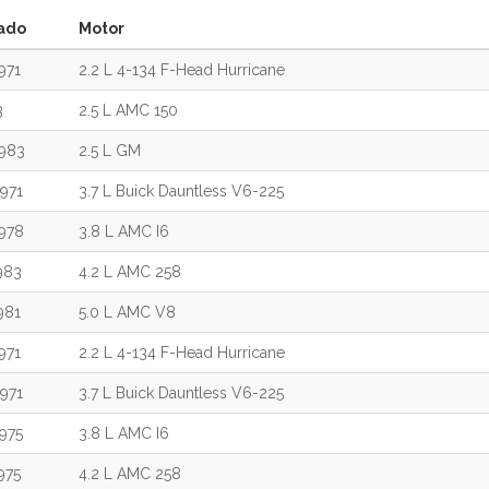
ado
Motor
971
2.2 L 4-134 F-Head Hurricane
3
2.5 L AMC 150
983
2.5 L GM
971
3.7 L Buick Dauntless V6-225
978
3.8 L AMC I6
983
4.2 L AMC 258
981
5.0 L AMC V8
971
2.2 L 4-134 F-Head Hurricane
971
3.7 L Buick Dauntless V6-225
975
3.8 L AMC I6
975
4.2 L AMC 258