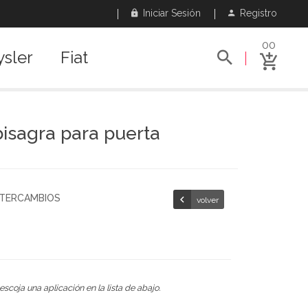
Iniciar Sesión
Registro
00
ysler
Fiat
bisagra para puerta
NTERCAMBIOS
volver
escoja una aplicación en la lista de abajo.