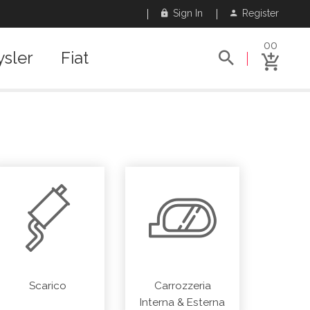
Sign In
Register
00
ysler
Fiat
Scarico
Carrozzeria
Interna & Esterna