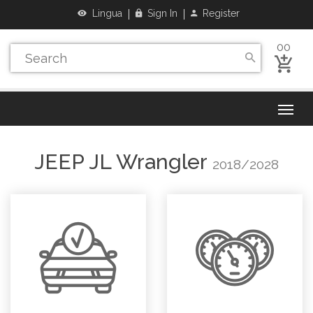
Lingua
Sign In
Register
00
JEEP
JL Wrangler
2018/2028