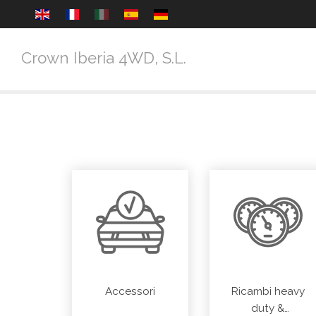
Crown Iberia 4WD, S.L.
Accessori
Ricambi heavy
duty &