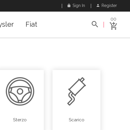
Sign In
Register
00
ysler
Fiat
Sterzo
Scarico