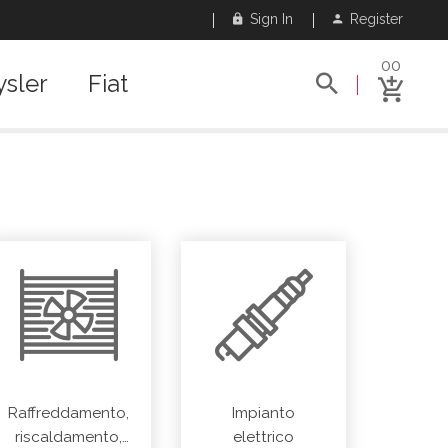
Sign In
Register
00
ysler
Fiat
Raffreddamento,
Impianto
riscaldamento,
elettrico