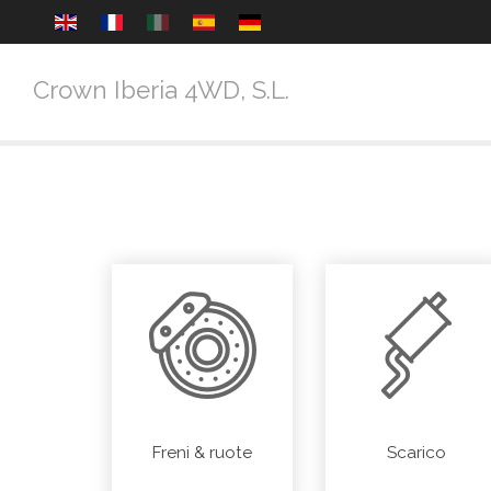
Crown Iberia 4WD, S.L.
Freni & ruote
Scarico