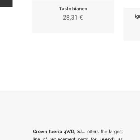
Tasto bianco
E ROCK
28,31 €
Ig
Crown Iberia 4WD, S.L.
offers the largest
line of replacement parts for
Jeep®
, as