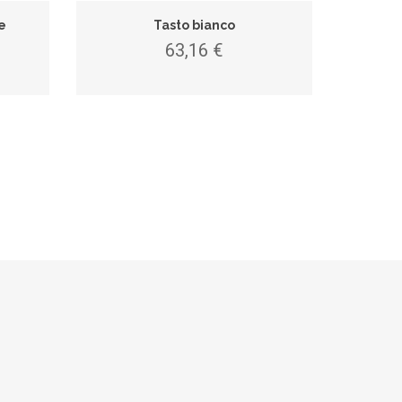
e
Tasto bianco
63,16 €
Chia