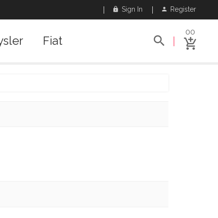
Sign In
Register
00
ysler
Fiat