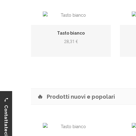
Tasto bianco
embly
28,31 €
🔥
Prodotti nuovi e popolari
Contattateci