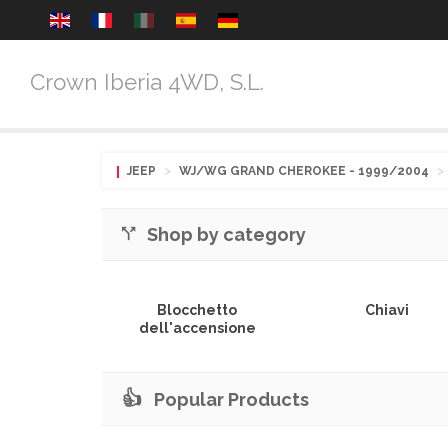
Crown Iberia 4WD, S.L.
>
>
JEEP
WJ/WG GRAND CHEROKEE
- 1999/2004
Shop by category
Blocchetto
Chiavi
dell'accensione
👍
Popular Products